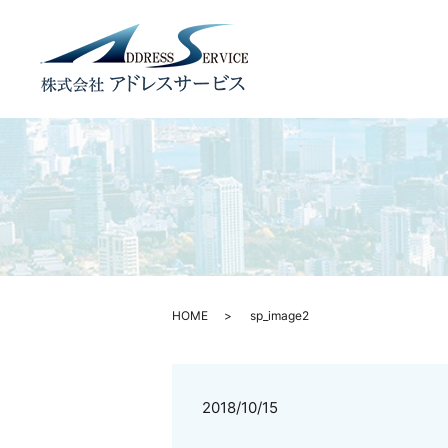
HOME
sp_image2
2018/10/15