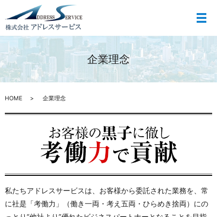
メ
企業理念
HOME
企業理念
私たちアドレスサービスは、お客様から委託された業務を、
常
に社是「考働力」（働き一両・考え五両・ひらめき捨両）にの
っとり
“他社より”優れたビジネスパートナーとなることを目指