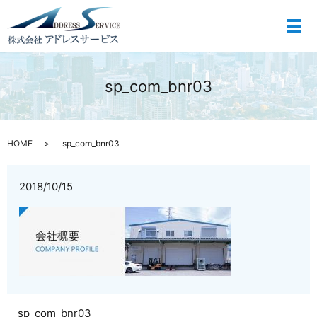
メ
sp_com_bnr03
HOME
sp_com_bnr03
2018/10/15
sp_com_bnr03