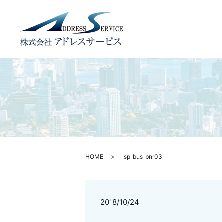
HOME
sp_bus_bnr03
2018/10/24