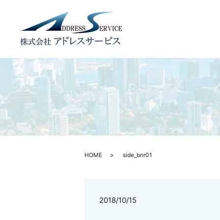
HOME
side_bnr01
2018/10/15