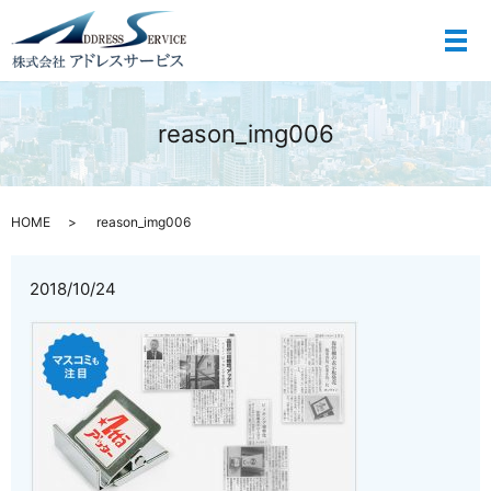
メ
reason_img006
HOME
reason_img006
2018/10/24