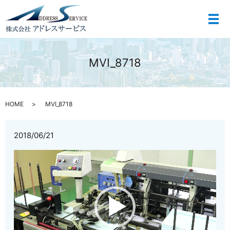
メ
MVI_8718
HOME
MVI_8718
2018/06/21
動
画
プ
レ
ー
ヤ
ー