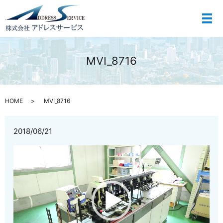
メ
MVI_8716
HOME
MVI_8716
2018/06/21
動
画
プ
レ
ー
ヤ
ー