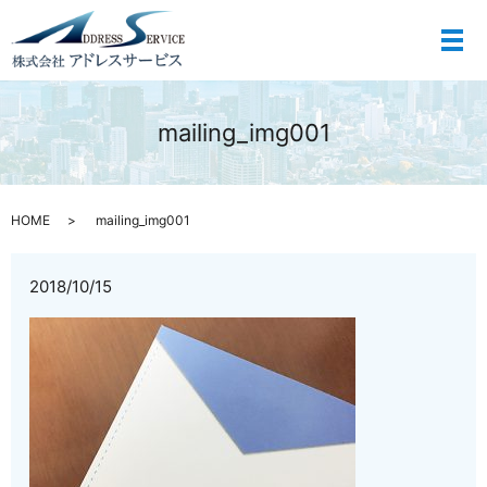
メ
mailing_img001
HOME
mailing_img001
2018/10/15