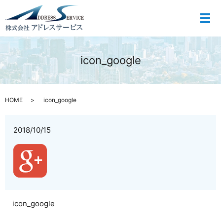
メ
icon_google
HOME
icon_google
2018/10/15
icon_google