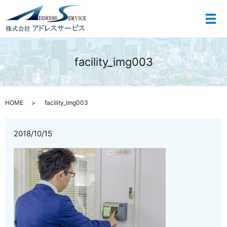
メ
facility_img003
HOME
facility_img003
2018/10/15