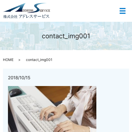
メ
contact_img001
HOME
contact_img001
2018/10/15