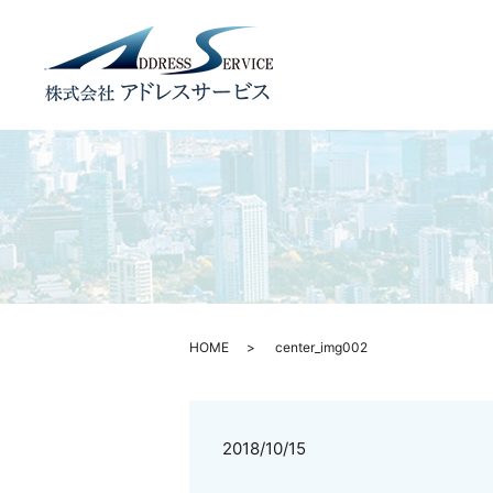
HOME
center_img002
2018/10/15