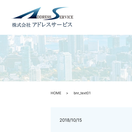
HOME
bnr_text01
2018/10/15