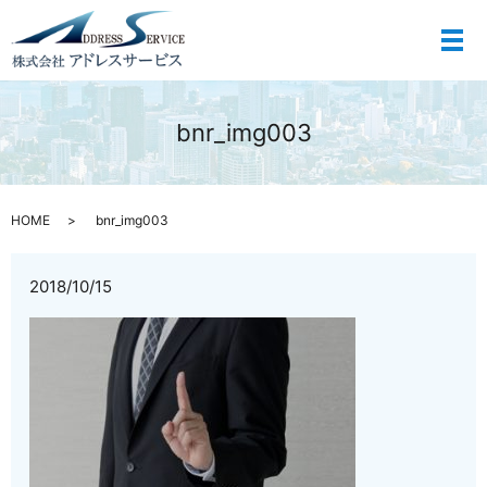
メ
bnr_img003
HOME
bnr_img003
2018/10/15