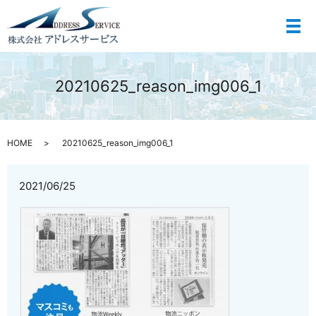
メ
20210625_reason_img006_1
HOME
20210625_reason_img006_1
2021/06/25